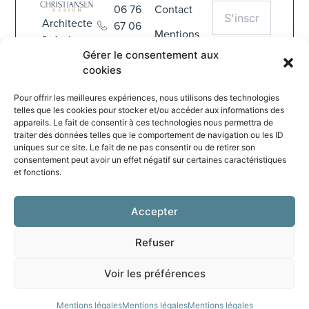
06 76
Contact
Architecte
67 06
Mentions
& designer
68
légales
Gérer le consentement aux
d'intérieur
S'INSCRIRE
contact@christiansen-
cookies
haut-de-
CGV
design.com
En
gamme
soumettant
Pour offrir les meilleures expériences, nous utilisons des technologies
depuis
837 Rue
telles que les cookies pour stocker et/ou accéder aux informations des
ce formulaire,
2007
de la
appareils. Le fait de consentir à ces technologies nous permettra de
vous
traiter des données telles que le comportement de navigation ou les ID
Verte
acceptez
uniques sur ce site. Le fait de ne pas consentir ou de retirer son
Salle
notre
consentement peut avoir un effet négatif sur certaines caractéristiques
politique de
78630
et fonctions.
confidentialité.
ORGEVAL
Accepter
Refuser
© 2026 Christiansen Design - Tous droits réservés
Voir les préférences
Créé avec ♡ par Luc Marchal
Mentions légales
Mentions légales
Mentions légales