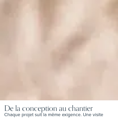
De la conception au chantier
Chaque projet suit la même exigence. Une visite