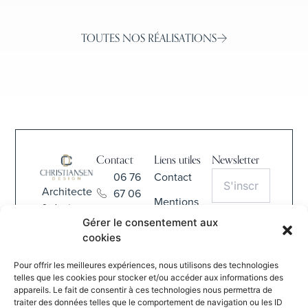
TOUTES NOS RÉALISATIONS
Contact
Liens utiles
Newsletter
06 76
Contact
Architecte
67 06
Mentions
& designer
68
légales
Gérer le consentement aux
d'intérieur
S'INSCRIRE
contact@christiansen-
cookies
haut-de-
CGV
design.com
En
gamme
Pour offrir les meilleures expériences, nous utilisons des technologies
soumettant
depuis
837 Rue
telles que les cookies pour stocker et/ou accéder aux informations des
ce formulaire,
2007
appareils. Le fait de consentir à ces technologies nous permettra de
de la
vous
traiter des données telles que le comportement de navigation ou les ID