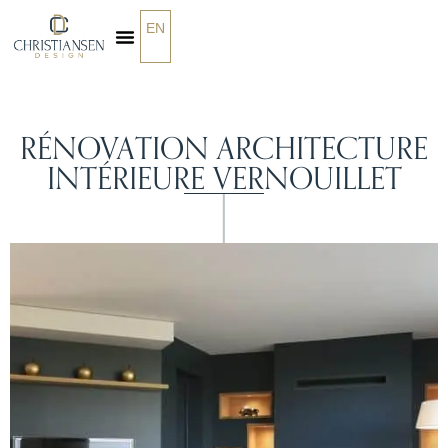
EN
QUI SOMMES-NOUS
RÉNOVATION ARCHITECTURE
INTÉRIEURE VERNOUILLET