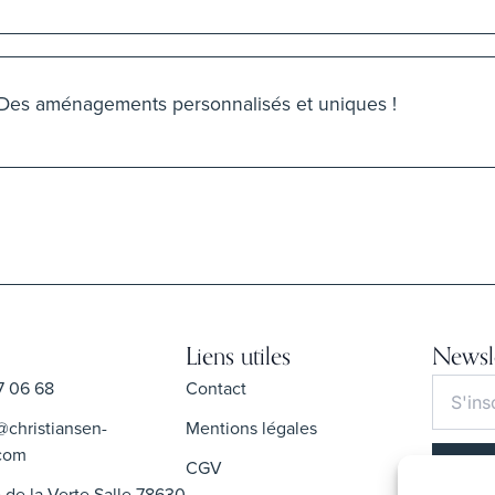
Des aménagements personnalisés et uniques !
Liens utiles
Newsle
7 06 68
Contact
@christiansen-
Mentions légales
com
CGV
 de la Verte Salle 78630